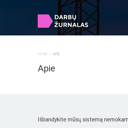
HOME
/
APIE
Apie
Išbandykite mūsų sistemą nemokamai i