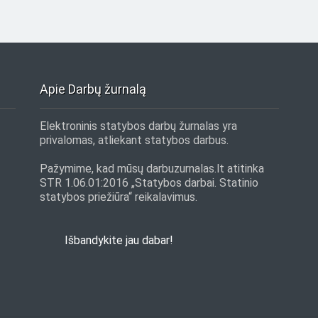
Apie Darbų žurnalą
Elektroninis statybos darbų žurnalas yra
privalomas, atliekant statybos darbus.
Pažymime, kad mūsų darbuzurnalas.lt atitinka
STR 1.06.01:2016 „Statybos darbai. Statinio
statybos priežiūra“ reikalavimus.
Išbandykite jau dabar!