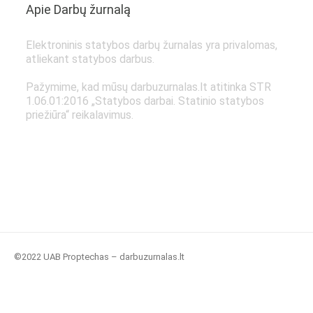
Apie Darbų žurnalą
Elektroninis statybos darbų žurnalas yra privalomas,
atliekant statybos darbus.
Pažymime, kad mūsų darbuzurnalas.lt atitinka STR
1.06.01:2016 „Statybos darbai. Statinio statybos
priežiūra“ reikalavimus.
Išbandykite jau dabar!
©2022 UAB Proptechas – darbuzurnalas.lt