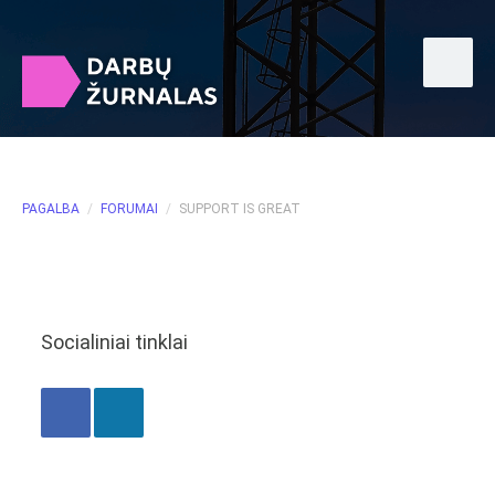
PAGALBA
/
FORUMAI
/
SUPPORT IS GREAT
Socialiniai tinklai