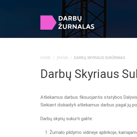
HOME
/
ĮRAŠAI
/
DARBŲ SKYRIAUS SUKŪRIMAS
Darbų Skyriaus S
Atliekamus darbus fiksuojantis statybos Dalyvis tu
Siekiant išskaidyti atliekamus darbus pagal jų 
Darbų skyrių sukurti galite:
Žurnalo pildymo vidinėje aplinkoje, kairiajame