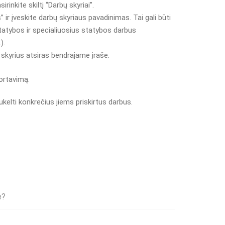
rinkite skiltį “Darbų skyriai”.
ir įveskite darbų skyriaus pavadinimas. Tai gali būti
atybos ir specialiuosius statybos darbus
).
skyrius atsiras bendrajame įraše.
portavimą.
sukelti konkrečius jiems priskirtus darbus.
e?