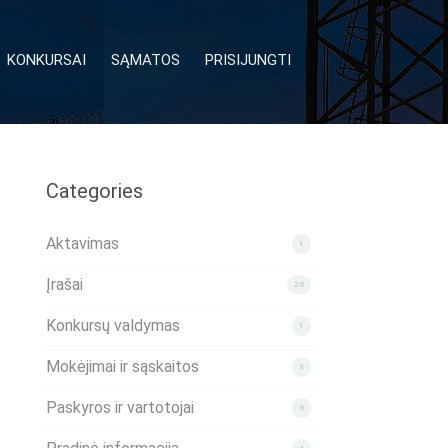
KONKURSAI
SĄMATOS
PRISIJUNGTI
Categories
Aktavimas
1
Įrašai
20
Konkursų valdymas
1
Mokėjimai ir sąskaitos
3
Paskyros ir vartotojai
6