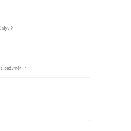
Dalyvį?
liai pažymėti
*