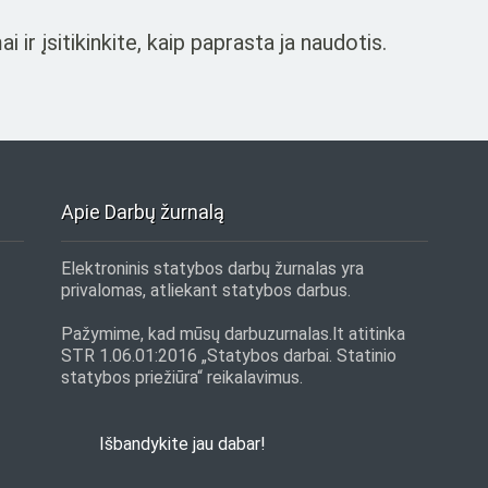
r įsitikinkite, kaip paprasta ja naudotis.
Apie Darbų žurnalą
Elektroninis statybos darbų žurnalas yra
privalomas, atliekant statybos darbus.
Pažymime, kad mūsų darbuzurnalas.lt atitinka
STR 1.06.01:2016 „Statybos darbai. Statinio
statybos priežiūra“ reikalavimus.
Išbandykite jau dabar!