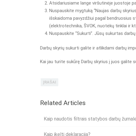
Atsidariusiame lange viršutinėje juostoje pasi
Nuspauskite mygtuką “Naujas darbų skyrius” 
išskaidoma pavyzdžiui pagal bendruosius st
(elektrotechnika, ŠVOK, nuotėkų tinklai ir kt.
Nuspauskite “Sukurti”. Jūsų sukurtas darbų 
Darbų skyrių sukurti galite ir atlikdami darbų im
Kai jau turite sukūrę Darbų skyrius į juos galite 
ĮRAŠAI
Related Articles
Kaip naudotis filtrais statybos darbų žurnal
Kaip įkelti deklaraciją?