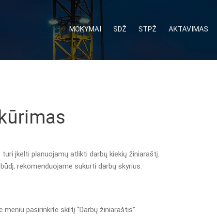
MOKYMAI
SDŽ
STPŽ
AKTAVIMAS
ukūrimas
ri įkelti planuojamų atlikti darbų kiekių žiniaraštį.
pobūdį, rekomenduojame sukurti darbų skyrius.
 meniu pasirinkite skiltį “Darbų žiniaraštis”.