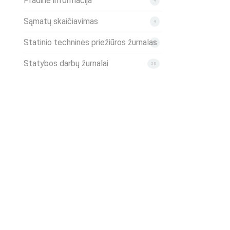
Pradinė informacija
4
Sąmatų skaičiavimas
4
Statinio techninės priežiūros žurnalas
2
Statybos darbų žurnalai
20