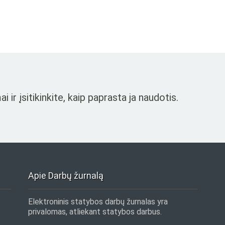
r įsitikinkite, kaip paprasta ja naudotis.
Apie Darbų žurnalą
Elektroninis statybos darbų žurnalas yra
privalomas, atliekant statybos darbus.