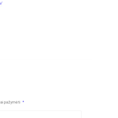
a/
liai pažymėti
*