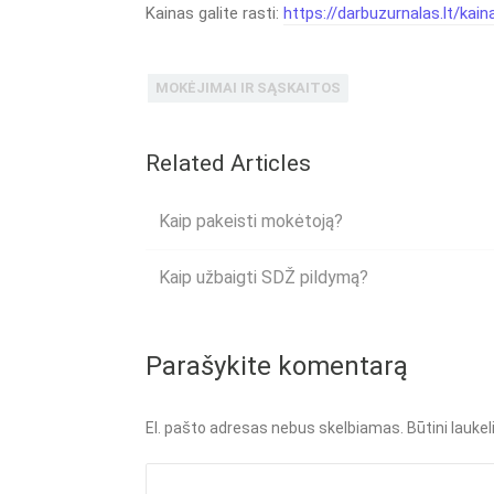
Kainas galite rasti:
https://darbuzurnalas.lt/kain
MOKĖJIMAI IR SĄSKAITOS
Related Articles
Kaip pakeisti mokėtoją?
Kaip užbaigti SDŽ pildymą?
Parašykite komentarą
El. pašto adresas nebus skelbiamas.
Būtini lauke