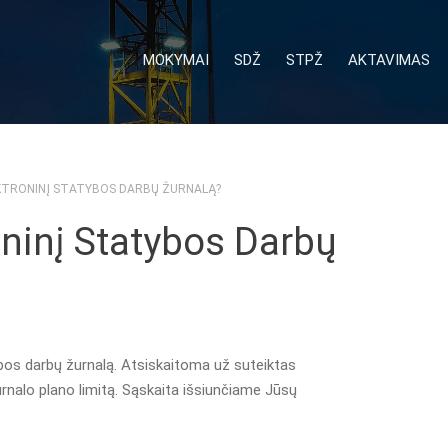
MOKYMAI
SDŽ
STPŽ
AKTAVIMAS
LEKTRONINĮ STATYBOS DARBŲ ŽURNALĄ?
roninį Statybos Darbų
ybos darbų žurnalą. Atsiskaitoma už suteiktas
rnalo plano limitą. Sąskaita išsiunčiame Jūsų