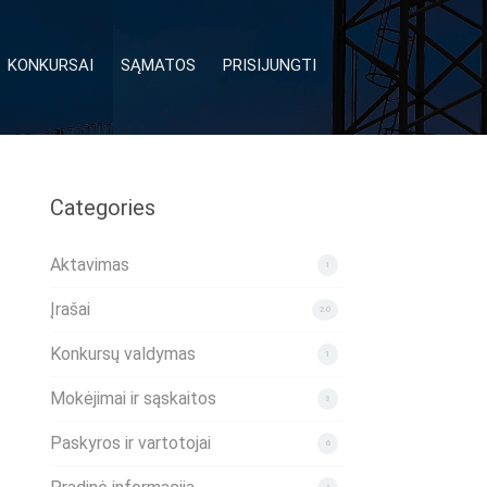
KONKURSAI
SĄMATOS
PRISIJUNGTI
Categories
Aktavimas
1
Įrašai
20
Konkursų valdymas
1
Mokėjimai ir sąskaitos
3
Paskyros ir vartotojai
6