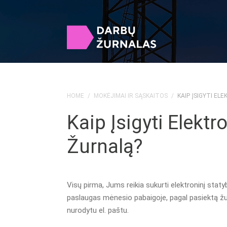
HOME
/
MOKĖJIMAI IR SĄSKAITOS
/
KAIP ĮSIGYTI E
Kaip Įsigyti Elekt
Žurnalą?
Visų pirma, Jums reikia sukurti elektroninį stat
paslaugas mėnesio pabaigoje, pagal pasiektą žu
nurodytu el. paštu.