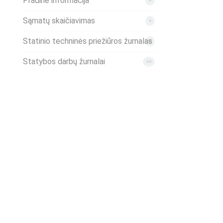
Pradinė informacija
4
Sąmatų skaičiavimas
4
Statinio techninės priežiūros žurnalas
2
Statybos darbų žurnalai
20