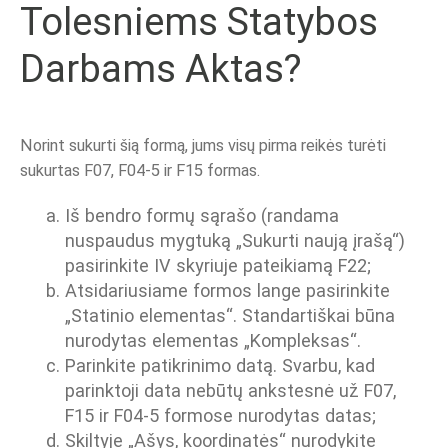
Tolesniems Statybos
Darbams Aktas?
Norint sukurti šią formą, jums visų pirma reikės turėti
sukurtas F07, F04-5 ir F15 formas.
Iš bendro formų sąrašo (randama
nuspaudus mygtuką „Sukurti naują įrašą“)
pasirinkite IV skyriuje pateikiamą F22;
Atsidariusiame formos lange pasirinkite
„Statinio elementas“. Standartiškai būna
nurodytas elementas „Kompleksas“.
Parinkite patikrinimo datą. Svarbu, kad
parinktoji data nebūtų ankstesnė už F07,
F15 ir F04-5 formose nurodytas datas;
Skiltyje „Ašys, koordinatės“ nurodykite