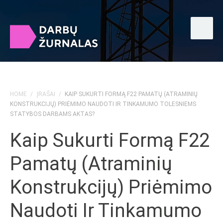
HOME
/
ĮRAŠAI
/
KAIP SUKURTI FORMĄ F22 PAMATŲ (ATRAMINIŲ
KONSTRUKCIJŲ) PRIĖMIMO NAUDOTI IR TINKAMUMO TOLESNIEMS
STATYBOS DARBAMS AKTAS?
Kaip Sukurti Formą F22
Pamatų (atraminių
Konstrukcijų) Priėmimo
Naudoti Ir Tinkamumo