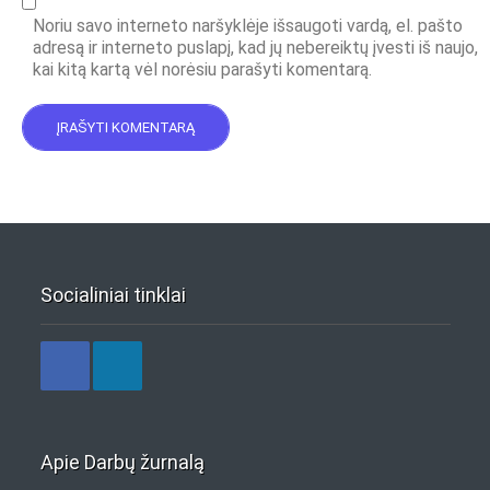
Noriu savo interneto naršyklėje išsaugoti vardą, el. pašto
adresą ir interneto puslapį, kad jų nebereiktų įvesti iš naujo,
kai kitą kartą vėl norėsiu parašyti komentarą.
Socialiniai tinklai
Apie Darbų žurnalą