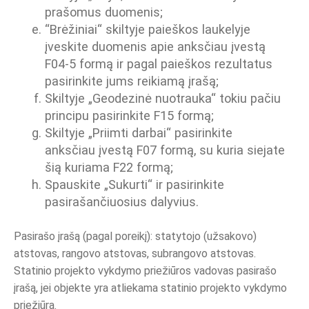
prašomus duomenis;
“Brėžiniai“ skiltyje paieškos laukelyje
įveskite duomenis apie anksčiau įvestą
F04-5 formą ir pagal paieškos rezultatus
pasirinkite jums reikiamą įrašą;
Skiltyje „Geodezinė nuotrauka“ tokiu pačiu
principu pasirinkite F15 formą;
Skiltyje „Priimti darbai“ pasirinkite
anksčiau įvestą F07 formą, su kuria siejate
šią kuriama F22 formą;
Spauskite „Sukurti“ ir pasirinkite
pasirašančiuosius dalyvius.
Pasirašo įrašą (pagal poreikį): statytojo (užsakovo)
atstovas, rangovo atstovas, subrangovo atstovas.
Statinio projekto vykdymo priežiūros vadovas pasirašo
įrašą, jei objekte yra atliekama statinio projekto vykdymo
priežiūra.