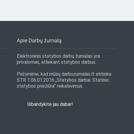
Apie Darbų žurnalą
Elektroninis statybos darbų žurnalas yra
privalomas, atliekant statybos darbus.
Pažymime, kad mūsų darbuzurnalas.lt atitinka
STR 1.06.01:2016 „Statybos darbai. Statinio
statybos priežiūra“ reikalavimus.
Išbandykite jau dabar!