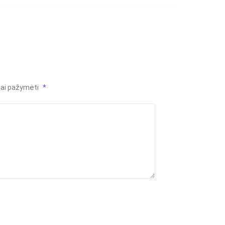
liai pažymėti
*