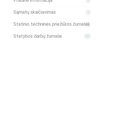
Pradinė informacija
4
Sąmatų skaičiavimas
4
Statinio techninės priežiūros žurnalas
2
Statybos darbų žurnalai
20