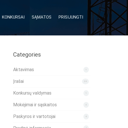
KONKURSAI
SĄMATOS
PRISIJUNGTI
Categories
Aktavimas
1
Įrašai
20
Konkursų valdymas
1
Mokėjimai ir sąskaitos
3
Paskyros ir vartotojai
6