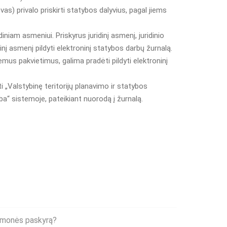
as) privalo priskirti statybos dalyvius, pagal jiems
diniam asmeniui. Priskyrus juridinį asmenį, juridinio
į asmenį pildyti elektroninį statybos darbų žurnalą.
ėmus pakvietimus, galima pradėti pildyti elektroninį
i „Valstybinę teritorijų planavimo ir statybos
yba“ sistemoje, pateikiant nuorodą į žurnalą.
į įmonės paskyrą?