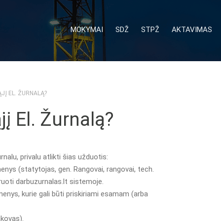
MOKYMAI
SDŽ
STPŽ
AKTAVIMAS
JĮ EL. ŽURNALĄ?
į El. Žurnalą?
alu, privalu atlikti šias užduotis:
enys (statytojas, gen. Rangovai, rangovai, tech.
struoti darbuzurnalas.lt sistemoje.
smenys, kurie gali būti priskiriami esamam (arba
akovas).