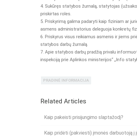
4. Sukūręs statybos žurnalą, statytojas (užsakov
priskirtas roles.
5. Priskyrimą galima padaryti kaip fiziniam ar juri
asmens administratorius deleguoja konkretų fizin
6. Priskyrus visus reikiamus asmenis ir jiems pri
statybos darbų žurnalą.
7. Apie statybos darbų pradžią privalu informuot
inspekciją prie Aplinkos ministerijos“ „Info stat
PRADINĖ INFORMACIJA
Related Articles
Kaip pakeisti prisijungimo slaptažodį?
Kaip pridėti (pakviesti) įmonės darbuotoją 