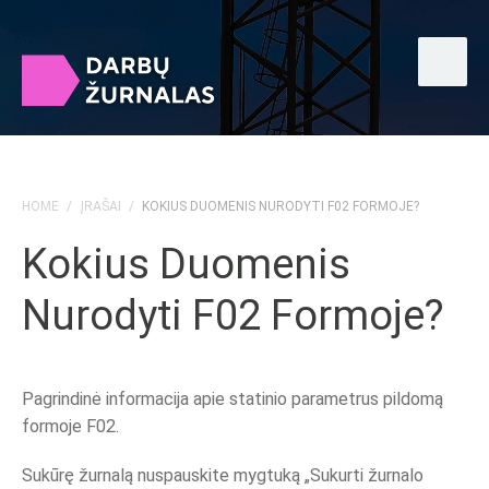
HOME
/
ĮRAŠAI
/
KOKIUS DUOMENIS NURODYTI F02 FORMOJE?
Kokius Duomenis
Nurodyti F02 Formoje?
Pagrindinė informacija apie statinio parametrus pildomą
formoje F02.
Sukūrę žurnalą nuspauskite mygtuką „Sukurti žurnalo