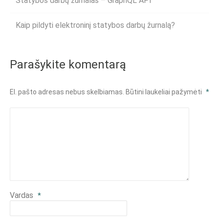
Statybos darbų žurnalas – GraphQL API
Kaip pildyti elektroninį statybos darbų žurnalą?
Parašykite komentarą
El. pašto adresas nebus skelbiamas.
Būtini laukeliai pažymėti
*
Vardas
*