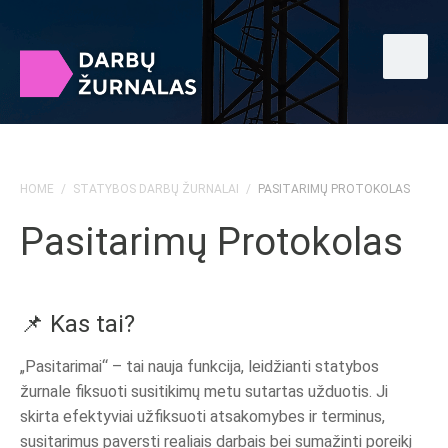
HOME
/
STATYBOS DARBŲ ŽURNALAI
/
PASITARIMŲ PROTOKOLAS
Pasitarimų Protokolas
📌 Kas tai?
„Pasitarimai“ – tai nauja funkcija, leidžianti statybos
žurnale fiksuoti susitikimų metu sutartas užduotis. Ji
skirta efektyviai užfiksuoti atsakomybes ir terminus,
susitarimus paversti realiais darbais bei sumažinti poreikį