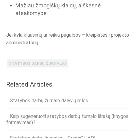
Mažiau žmogiškų klaidų, aiškesnė
atsakomybė.
Jei kyla klausimų ar reikia pagalbos – kreipkitės į projekto
administratorių.
STATYBOS DARBŲ ŽURNALAI
Related Articles
Statybos darbų žurnalo dalyvių rolės
Kaip sugeneruoti statybos darbų žurnalo išrašą (knygos
formavimas)?