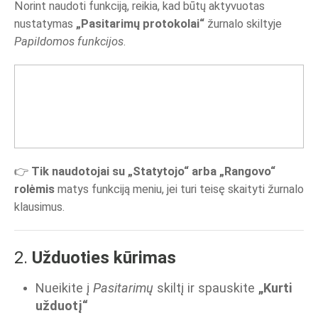
Norint naudoti funkciją, reikia, kad būtų aktyvuotas
nustatymas
„Pasitarimų protokolai“
žurnalo skiltyje
Papildomos funkcijos
.
👉
Tik naudotojai su „Statytojo“ arba „Rangovo“
rolėmis
matys funkciją meniu, jei turi teisę skaityti žurnalo
klausimus.
2.
Užduoties kūrimas
Nueikite į
Pasitarimų
skiltį ir spauskite
„Kurti
užduotį“