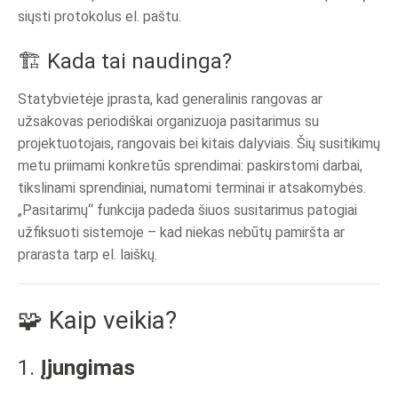
siųsti protokolus el. paštu.
🏗️ Kada tai naudinga?
Statybvietėje įprasta, kad generalinis rangovas ar
užsakovas periodiškai organizuoja pasitarimus su
projektuotojais, rangovais bei kitais dalyviais. Šių susitikimų
metu priimami konkretūs sprendimai: paskirstomi darbai,
tikslinami sprendiniai, numatomi terminai ir atsakomybės.
„Pasitarimų“ funkcija padeda šiuos susitarimus patogiai
užfiksuoti sistemoje – kad niekas nebūtų pamiršta ar
prarasta tarp el. laiškų.
🧩 Kaip veikia?
1.
Įjungimas